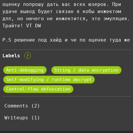
оценку попрошу дать вас всех юзеров. При
удаче вывод будет связан я кобы инжектом
длл, но ничего не инжектится, это эмуляция.
Трайте! VT DW
P.S решение под хайд и че по оценке туда же
Labels
?
Anti-debugging
String / data encryption
Self-modifying / runtime decrypt
Control-flow obfuscation
Comments (2)
Writeups (1)