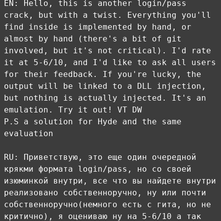
EN: Hello, this is another login/pass
crack, but with a twist. Everything you'll
find inside is implemented by hand, or
almost by hand (there's a bit of git
involved, but it's not critical). I'd rate
it at 5-6/10, and I'd like to ask all users
for their feedback. If you're lucky, the
output will be linked to a DLL injection,
but nothing is actually injected. It's an
emulation. Try it out! VT DW
P.S a solution for Hyde and the same
evaluation
RU: Приветствую, это еще один очередной
крякми формата login/pass, но со своей
изюминкой внутри, все что вы найдете внутри
реализовано собственноручно, ну или почти
собственноручно(немного есть с гита, но не
критично), я оцениваю ну на 5-6/10 а так